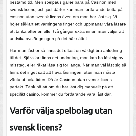
bestämd tid. Men spelpaus gäller bara på Casinon med
svensk licens, och just därför kan man fortfarande betta på
casinon utan svensk licens även om man har låst sig. Vi
höjer såklart ett varningens finger och uppmanar våra läsare
att tänka efter en eller två gånger extra innan man väljer att
undvika avstängningen på det här sättet.
Har man låst er så finns det oftast en väldigt bra anledning
till det. Självklart finns det undantag, man kan ha låst sig av
misstag, eller råkat låsa sig för länge. När man väl låst sig så
finns det inget sätt att häva låsningen, utan man måste
vänta ut hela tiden. Då är Casinon utan svensk licens
perfekt. Tänk på att om du har låst dig manuellt på ett
specifikt casino, kommer du fortfarande vara låst där.
Varför välja spelbolag utan
svensk licens?