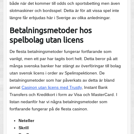
både när det kommer till odds och sportsbetting men även
slotmaskiner och bordsspel. Detta är för att vissa spel inte
längre får erbjudas här i Sverige av olika anledningar.
Betalningsmetoder hos
spelbolag utan licens
De flesta betalningsmetoder fungerar fortfarande som
vanligt, men ett par har tagits bort helt. Detta beror på att
många svenska banker har stängt av överföringar till bolag
utan svensk licens i order av Spelinspektionen. De
betalningsmetoder som har påverkats av detta är bland
annat
Casinon utan licens med Trustly
, Instant Bank
Transfers och Kreditkort i form av Visa och MasterCard. I
listan nedanför har vi några betalningsmetoder som
fortfarande fungerar på de flesta casinon.
Neteller
Skrill