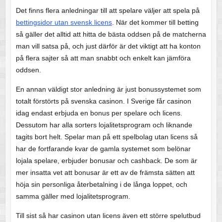
Det finns flera anledningar till att spelare väljer att spela på
bettingsidor utan svensk licens
. När det kommer till betting
så gäller det alltid att hitta de bästa oddsen på de matcherna
man vill satsa på, och just därför är det viktigt att ha konton
på flera sajter så att man snabbt och enkelt kan jämföra
oddsen.
En annan väldigt stor anledning är just bonussystemet som
totalt förstörts på svenska casinon. I Sverige får casinon
idag endast erbjuda en bonus per spelare och licens.
Dessutom har alla sorters lojalitetsprogram och liknande
tagits bort helt. Spelar man på ett spelbolag utan licens så
har de fortfarande kvar de gamla systemet som belönar
lojala spelare, erbjuder bonusar och cashback. De som är
mer insatta vet att bonusar är ett av de främsta sätten att
höja sin personliga återbetalning i de långa loppet, och
samma gäller med lojalitetsprogram.
Till sist så har casinon utan licens även ett större spelutbud