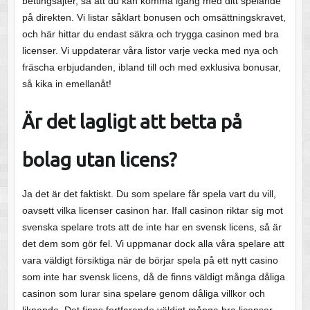
bettingsajter, så att du kan komma igång med ditt spelande
på direkten. Vi listar såklart bonusen och omsättningskravet,
och här hittar du endast säkra och trygga casinon med bra
licenser. Vi uppdaterar våra listor varje vecka med nya och
fräscha erbjudanden, ibland till och med exklusiva bonusar,
så kika in emellanåt!
Är det lagligt att betta på
bolag utan licens?
Ja det är det faktiskt. Du som spelare får spela vart du vill,
oavsett vilka licenser casinon har. Ifall casinon riktar sig mot
svenska spelare trots att de inte har en svensk licens, så är
det dem som gör fel. Vi uppmanar dock alla våra spelare att
vara väldigt försiktiga när de börjar spela på ett nytt casino
som inte har svensk licens, då de finns väldigt många dåliga
casinon som lurar sina spelare genom dåliga villkor och