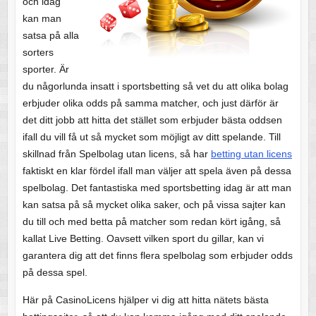
och idag
kan man
satsa på alla
sorters
sporter. Är
du någorlunda insatt i sportsbetting så vet du att olika bolag
erbjuder olika odds på samma matcher, och just därför är
det ditt jobb att hitta det stället som erbjuder bästa oddsen
ifall du vill få ut så mycket som möjligt av ditt spelande. Till
skillnad från Spelbolag utan licens, så har
betting utan licens
faktiskt en klar fördel ifall man väljer att spela även på dessa
spelbolag. Det fantastiska med sportsbetting idag är att man
kan satsa på så mycket olika saker, och på vissa sajter kan
du till och med betta på matcher som redan kört igång, så
kallat Live Betting. Oavsett vilken sport du gillar, kan vi
garantera dig att det finns flera spelbolag som erbjuder odds
på dessa spel.
Här på CasinoLicens hjälper vi dig att hitta nätets bästa