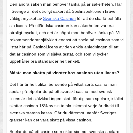
Den andra saken man behöver tänka på är säkerheten. Här
i Sverige är det otroligt säkert då Spelinspektionen kräver
väldigt mycket av
Svenska Casinon
för att de ska få behålla
sin licens. På utländska casinon kan säkerheten variera
otroligt mycket, och det är något man behöver tänka på. Vi
rekommenderar självklart endast att spela på casinon som vi
listat här på CasinoLicens av den enkla anledningen till att
det är casinon som vi själva testat, och som vi tycker
uppehåller bra standarder helt enkelt.
Måste man skatta på vinster hos casinon utan licens?
Det här är helt olika, beroende på vilket sorts casino man
spelar på. Spelar du på ett svenskt casino med svensk
licens är det självklart ingen skatt för dig som spelare, istället
skattar casinon 18% av sin totala inkomst varje år direkt till
svenska statens kassa. Går du däremot utanför Sveriges
gränser kan det vara skatt på vissa casinon.
Spelar du på ett casino som riktar sig mot svenska spelare,