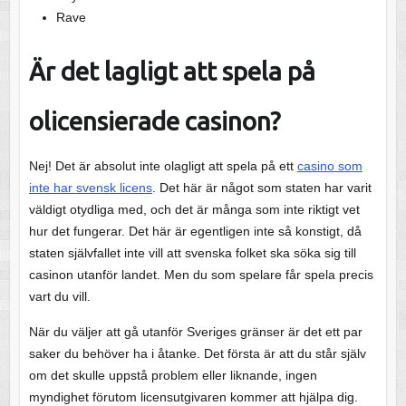
Rave
Är det lagligt att spela på
olicensierade casinon?
Nej! Det är absolut inte olagligt att spela på ett
casino som
inte har svensk licens
. Det här är något som staten har varit
väldigt otydliga med, och det är många som inte riktigt vet
hur det fungerar. Det här är egentligen inte så konstigt, då
staten självfallet inte vill att svenska folket ska söka sig till
casinon utanför landet. Men du som spelare får spela precis
vart du vill.
När du väljer att gå utanför Sveriges gränser är det ett par
saker du behöver ha i åtanke. Det första är att du står själv
om det skulle uppstå problem eller liknande, ingen
myndighet förutom licensutgivaren kommer att hjälpa dig.