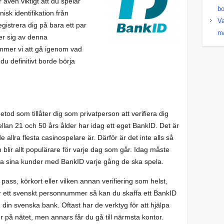
 även viktigt att du spelar
b
isk identifikation från
Va
gistrera dig på bara ett par
m
er sig av denna
ommer vi att gå igenom vad
du definitivt borde börja
tod som tillåter dig som privatperson att verifiera dig
ellan 21 och 50 års ålder har idag ett eget BankID. Det är
allra flesta casinospelare är. Därför är det inte alls så
 blir allt populärare för varje dag som går. Idag måste
ra sina kunder med BankID varje gång de ska spela.
ass, körkort eller vilken annan verifiering som helst,
 ett svenskt personnummer så kan du skaffa ett BankID
 din svenska bank. Oftast har de verktyg för att hjälpa
r på nätet, men annars får du gå till närmsta kontor.