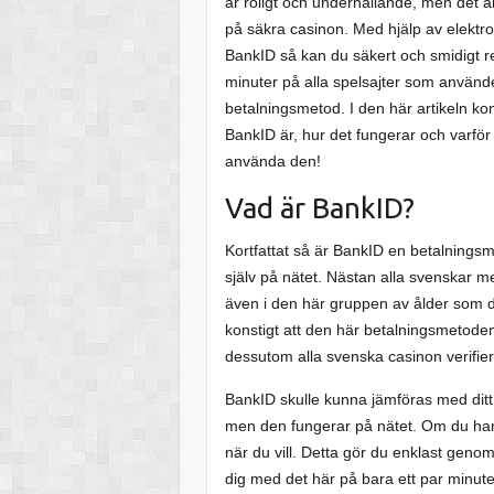
är roligt och underhållande, men det är
på säkra casinon. Med hjälp av elektron
BankID så kan du säkert och smidigt re
minuter på alla spelsajter som använd
betalningsmetod. I den här artikeln k
BankID är, hur det fungerar och varför 
använda den!
Vad är BankID?
Kortfattat så är BankID en betalningsme
själv på nätet. Nästan alla svenskar m
även i den här gruppen av ålder som de 
konstigt att den här betalningsmetoden
dessutom alla svenska casinon verifie
BankID skulle kunna jämföras med ditt p
men den fungerar på nätet. Om du har
när du vill. Detta gör du enklast genom
dig med det här på bara ett par minute