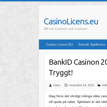
CasinoLicens.eu
Allt om Casinon och Licenser
Casino Licens EU
Svensk Spellicens
BankID Casinon 2
Tryggt!
Hans
november 24, 2021
Arti
Idag finns det otroligt många olika casi
vill spela på nätet. Självklart är det vik