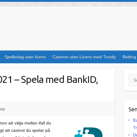
Spelbolag utan licens
Casinon utan Licens med Trustly
Betting
021 – Spela med BankID,
Sök
Sen
klar
Ba
non att välja mellan ifall du
Tr
tigt att casinot du spelar på
De