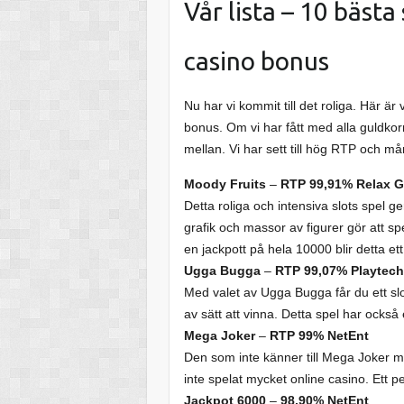
Vår lista – 10 bästa
casino bonus
Nu har vi kommit till det roliga. Här är
bonus. Om vi har fått med alla guldkorn 
mellan. Vi har sett till hög RTP och mån
Moody Fruits
–
RTP 99,91% Relax 
Detta roliga och intensiva slots spel g
grafik och massor av figurer gör att sp
en jackpott på hela 10000 blir detta ett
Ugga Bugga
–
RTP 99,07% Playtec
Med valet av Ugga Bugga får du ett sl
av sätt att vinna. Detta spel har också 
Mega Joker
–
RTP 99% NetEnt
Den som inte känner till Mega Joker m
inte spelat mycket online casino. Ett p
Jackpot 6000
–
98,90% NetEnt