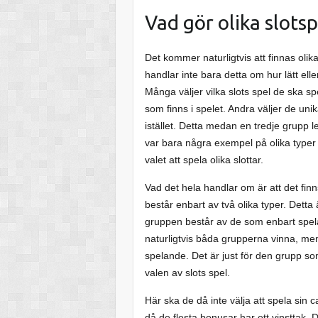
Vad gör olika slots
Det kommer naturligtvis att finnas olik
handlar inte bara detta om hur lätt elle
Många väljer vilka slots spel de ska sp
som finns i spelet. Andra väljer de uni
istället. Detta medan en tredje grupp l
var bara några exempel på olika typer a
valet att spela olika slottar.
Vad det hela handlar om är att det fin
består enbart av två olika typer. Dett
gruppen består av de som enbart spelar 
naturligtvis båda grupperna vinna, me
spelande. Det är just för den grupp som 
valen av slots spel.
Här ska de då inte välja att spela sin 
då de flesta bonusar har ett vinsttak. 